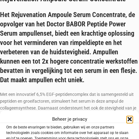
Het Rejuvenation Ampoule Serum Concentrate, de
opvolger van het Doctor BABOR Peptide Power
Serum ampullenset, biedt een krachtige oplossing
voor het verminderen van rimpeldiepte en het
verbeteren van de huidstevigheid. Ampullen
kunnen een tot 2x hogere concentratie werkstoffen
bevatten in vergelijking tot een serum in een flesje.
Dat maakt ampullen echt uniek.
Met een innovatief 6,5% EGF-peptidencomplex dat is samengesteld uit
peptiden en groeifactoren, stimuleert het serum in deze ampul de
collageensynthese. Daarnaast ondersteunt het ook de stevigheid van je
huid en de huideigen collageenproductie. Onderzoek toont aan dat het
Beheer je privacy
miniproteïne in dit serum zelfs de werkingsduur van Botox met 70% kan
Om de beste ervaringen te bieden, gebruiken wij en onze partners
verlengen, wat weer resulteert in een langdurige gladde en jeugdige huid.
technologieën zoals cookies om informatie over het apparaat op te slaan
en/of te openen. Toestemming voor deze technologieën stelt ons en onze