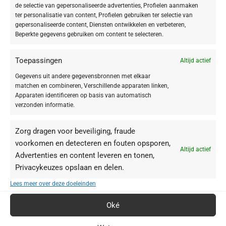
de selectie van gepersonaliseerde advertenties, Profielen aanmaken
ter personalisatie van content, Profielen gebruiken ter selectie van
De werkstoffen in deze ampul hebben een lichte, snel absorberende
gepersonaliseerde content, Diensten ontwikkelen en verbeteren,
textuur zonder kleur- of geurstoffen waardoor het een veelzijdige
Beperkte gegevens gebruiken om content te selecteren.
aanvulling is op elke bestaande huidverzorgingsroutine. Ideaal voor elk
huidtype en elke huidconditie, biedt dit serum een prestatieboost met het
Toepassingen
Altijd actief
grootste respect voor je huid.
Gegevens uit andere gegevensbronnen met elkaar
matchen en combineren, Verschillende apparaten linken,
Krachtige Werkstoffen voor Maximale Effectiviteit
Apparaten identificeren op basis van automatisch
verzonden informatie.
6,5% EGF Peptidencomplex:
Een krachtige combinatie van miniproteïne,
peptide en biomimetisch EGF. Het miniproteïne is een synthetische
Zorg dragen voor beveiliging, fraude
replica van het krachtige slijm van de kegelslak en zorgt voor een
voorkomen en detecteren en fouten opsporen,
spierontspannend effect dat tot 24 uur kan aanhouden en het Botox-
Altijd actief
effect kan verlengen.
Advertenties en content leveren en tonen,
Tetrapeptide-72:
Ondersteunt de collageensynthese, verbetert de
Privacykeuzes opslaan en delen.
huidelasticiteit en -dichtheid, en vermindert weefselverslapping.
Lees meer over deze doeleinden
Biomimetische Epidermale Groeifactor (EGF):
Activeert ERK- en AKT-
signaleringsroutes voor verbeterde eiwitsynthese en celregeneratie, wat
Oké
resulteert in een stevigere huid en een verbeterde huidstructuur.
Bescherming tegen Milieu-invloeden