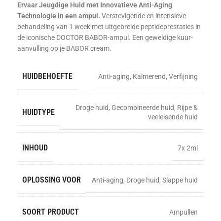
Ervaar Jeugdige Huid met Innovatieve Anti-Aging
Technologie in een ampul.
Verstevigende en intensieve
behandeling van 1 week met uitgebreide peptideprestaties in
de iconische DOCTOR BABOR-ampul. Een geweldige kuur-
aanvulling op je BABOR cream.
HUIDBEHOEFTE
Anti-aging
,
Kalmerend
,
Verfijning
Droge huid
,
Gecombineerde huid
,
Rijpe &
HUIDTYPE
veeleisende huid
INHOUD
7x 2ml
OPLOSSING VOOR
Anti-aging
,
Droge huid
,
Slappe huid
SOORT PRODUCT
Ampullen