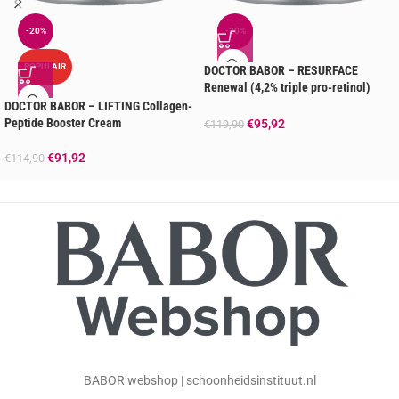
-20%
-20%
POPULAIR
DOCTOR BABOR – RESURFACE
Renewal (4,2% triple pro-retinol)
Cream
DOCTOR BABOR – LIFTING Collagen-
Peptide Booster Cream
€
95,92
€
119,90
€
91,92
€
114,90
BABOR webshop | schoonheidsinstituut.nl