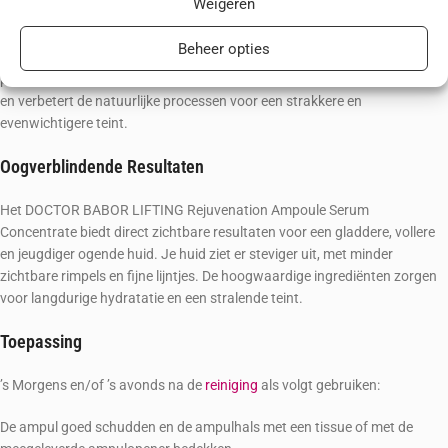
Weigeren
Het BIOGEN PLANT EXTRACT beschermt je huid tegen schadelijke
Beheer opties
milieu-invloeden en vrije radicalen. Dit extract, afkomstig van 8 krachtige
planten en meer dan zes decennia lang onderzocht, revitaliseert je huid
en verbetert de natuurlijke processen voor een strakkere en
evenwichtigere teint.
Oogverblindende Resultaten
Het DOCTOR BABOR LIFTING Rejuvenation Ampoule Serum
Concentrate biedt direct zichtbare resultaten voor een gladdere, vollere
en jeugdiger ogende huid. Je huid ziet er steviger uit, met minder
zichtbare rimpels en fijne lijntjes. De hoogwaardige ingrediënten zorgen
voor langdurige hydratatie en een stralende teint.
Toepassing
’s Morgens en/of ’s avonds na de
reiniging
als volgt gebruiken:
De ampul goed schudden en de ampulhals met een tissue of met de