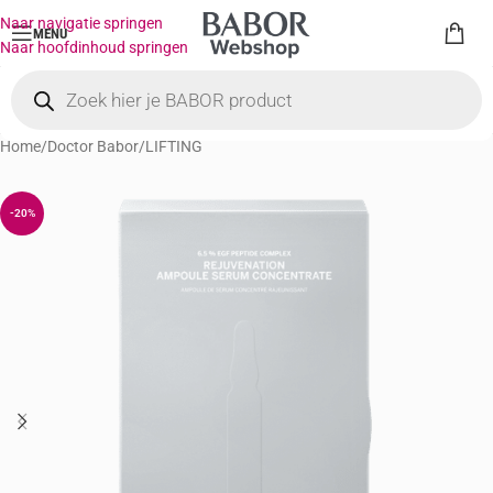
Naar navigatie springen
MENU
Naar hoofdinhoud springen
Home
/
Doctor Babor
/
LIFTING
-20%