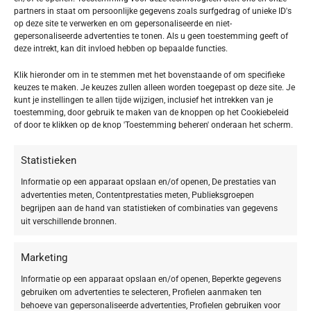
Hydratatie en Bescherming
partners in staat om persoonlijke gegevens zoals surfgedrag of unieke ID's
op deze site te verwerken en om gepersonaliseerde en niet-
gepersonaliseerde advertenties te tonen. Als u geen toestemming geeft of
De multimoleculaire hyaluronzuren binden vocht in de verschillende
deze intrekt, kan dit invloed hebben op bepaalde functies.
lagen van je huid en helpen transepidermaal waterverlies te voorkomen.
Dit leidt tot een verbeterde huidtextuur en minder zichtbare rimpels.
Klik hieronder om in te stemmen met het bovenstaande of om specifieke
Verrijkt met het exclusieve BIOGEN PLANT EXTRACT van DOCTOR
keuzes te maken. Je keuzes zullen alleen worden toegepast op deze site. Je
BABOR, worden de natuurlijke regeneratieprocessen van je huid
kunt je instellingen te allen tijde wijzigen, inclusief het intrekken van je
toestemming, door gebruik te maken van de knoppen op het Cookiebeleid
gestimuleerd, wat de jeugdige veerkracht en vitaliteit van je huid
of door te klikken op de knop 'Toestemming beheren' onderaan het scherm.
bevordert.
100% Vegan en Clean Formula
Statistieken
Informatie op een apparaat opslaan en/of openen, De prestaties van
Het Rejuvenation Ampoule Serum Concentrate is 100% veganistisch en
advertenties meten, Contentprestaties meten, Publieksgroepen
vrij van siliconen, parabenen, minerale oliën, PEG’s, microplastics en
begrijpen aan de hand van statistieken of combinaties van gegevens
andere onnodige ingrediënten. Ontwikkeld door BABOR-experts in de
uit verschillende bronnen.
eigen laboratoria in Aken, Duitsland, voldoet het aan de ambitieuze
BABOR-richtlijnen voor schone formules. Het ‘Made in Germany’
Marketing
kwaliteitslabel garandeert de hoogste standaarden in
Informatie op een apparaat opslaan en/of openen, Beperkte gegevens
productontwikkeling en productie.
gebruiken om advertenties te selecteren, Profielen aanmaken ten
behoeve van gepersonaliseerde advertenties, Profielen gebruiken voor
Lichte, Snelle Absorptie