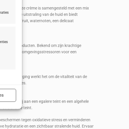
ngsstress. Deze crème is samengesteld met een mix
naties
dersteunt de uitstraling van de huid en biedt
x van grapefruit, waternoten, een delicaat
nties
verzorgingsproducten. Bekend om zijn krachtige
n
n de huid tegen omgevingsstressoren voor een
huidverzorging werkt het om de vitaliteit van de
ijd actief
rgingsformules.
es
draagt ​​bij aan een egalere teint en een algehele
 stralendere teint.
e beschermen tegen oxidatieve stress en verminderen
ijd actief
e hydratatie en een zichtbaar stralende huid. Ervaar