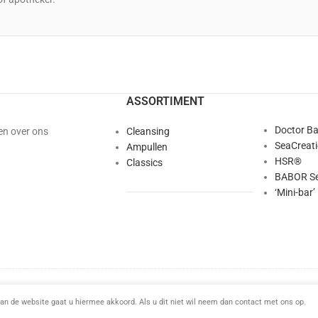
ASSORTIMENT
Doctor B
en over ons
Cleansing
SeaCreat
Ampullen
HSR®
Classics
BABOR Se
‘Mini-bar’
This site is protected by reCAPTCHA and the Google
Privacy Policy
and
Terms of Service
apply.
an de website gaat u hiermee akkoord. Als u dit niet wil neem dan contact met ons op.