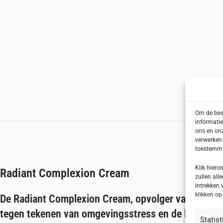
Om de best
informatie
ons en onz
verwerken 
toestemmin
Klik hier
Radiant Complexion Cream
zullen alle
intrekken 
klikken o
De
Radiant Complexion Cream
, opvolger van de Det
tegen tekenen van omgevingsstress en de huid een fr
Statis