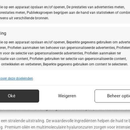
ie op een apparaat opslaan en/of openen, De prestaties van advertenties meten,
tint te verbeteren en te beschermen tegen zichtbare tekenen van omgevi
restaties meten, Publieksgroepen begrijpen aan de hand van statistieken of combi
on en zorgt voor een helderdere, egalere teint. De innovatieve formule on
vens uit verschillende bronnen.
loos in de huid en laat deze gevoed en verzorgd aanvoelen. De heerlijke mi
t.
ing
ie op een apparaat opslaan en/of openen, Beperkte gegevens gebruiken om adverte
le, in olie oplosbare vorm van vitamine C die veel wordt gebruikt in huid
teren, Profielen aanmaken ten behoeve van gepersonaliseerde advertenties, Profiele
egalere teint te bevorderen, en ondersteunt het de natuurlijke afweer va
n voor de selectie van gepersonaliseerde advertenties, Profielen aanmaken ter
nten maakt het een veelzijdige aanvulling op huidverzorgingsproducten.
isatie van content, Profielen gebruiken ter selectie van gepersonaliseerde content,
 ontwikkelen en verbeteren, Beperkte gegevens gebruiken om content te selecteren.
rende eigenschappen en biedt bescherming tegen omgevingsstressoren. In 
 over deze doeleinden
ssingen
Alt
 te bevorderen, waardoor het een populaire keuze is in moderne huidverzo
s uit andere gegevensbronnen met elkaar matchen en combineren,
lende apparaten linken, Apparaten identificeren op basis van automatisch
Oké
Weigeren
Beheer opti
n informatie.
 in huidverzorging gewaardeerd om zijn antioxiderende eigenschappen. Het 
ichtbare tekenen van omgevingsstress te bestrijden, wat resulteert in een
ragen voor beveiliging, fraude voorkomen en detecteren en
 een stralende uitstraling. De waardevolle ingrediënten helpen de huid t
 opsporen, Advertenties en content leveren en tonen,
Alt
. Premium oliën en multimoleculaire hyaluronzuren zorgen voor intensiev
ykeuzes opslaan en delen.