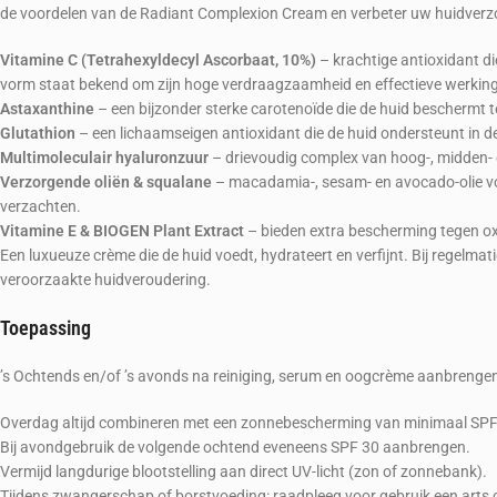
de voordelen van de Radiant Complexion Cream en verbeter uw huidverz
Vitamine C (Tetrahexyldecyl Ascorbaat, 10%)
– krachtige antioxidant die
vorm staat bekend om zijn hoge verdraagzaamheid en effectieve werking
Astaxanthine
– een bijzonder sterke carotenoïde die de huid beschermt teg
Glutathion
– een lichaamseigen antioxidant die de huid ondersteunt in de
Multimoleculair hyaluronzuur
– drievoudig complex van hoog-, midden- en
Verzorgende oliën & squalane
– macadamia-, sesam- en avocado-olie voe
verzachten.
Vitamine E & BIOGEN Plant Extract
– bieden extra bescherming tegen oxi
Een luxueuze crème die de huid voedt, hydrateert en verfijnt. Bij regelmat
veroorzaakte huidveroudering.
Toepassing
’s Ochtends en/of ’s avonds na reiniging, serum en oogcrème aanbrenge
Overdag altijd combineren met een zonnebescherming van minimaal SPF
Bij avondgebruik de volgende ochtend eveneens SPF 30 aanbrengen.
Vermijd langdurige blootstelling aan direct UV-licht (zon of zonnebank).
Tijdens zwangerschap of borstvoeding: raadpleeg voor gebruik een arts 