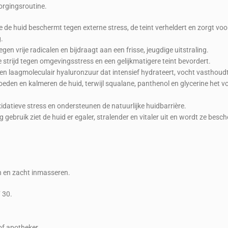
orgingsroutine.
 de huid beschermt tegen externe stress, de teint verheldert en zorgt voor
.
en vrije radicalen en bijdraagt aan een frisse, jeugdige uitstraling.
 strijd tegen omgevingsstress en een gelijkmatigere teint bevordert.
 laagmoleculair hyaluronzuur dat intensief hydrateert, vocht vasthoudt e
den en kalmeren de huid, terwijl squalane, panthenol en glycerine het vo
datieve stress en ondersteunen de natuurlijke huidbarrière.
ig gebruik ziet de huid er egaler, stralender en vitaler uit en wordt ze be
n en zacht inmasseren.
 30.
of apotheker.