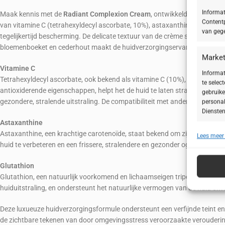
Informat
Maak kennis met de
Radiant Complexion Cream
, ontwikkeld om de huid
Contentp
van vitamine C (tetrahexyldecyl ascorbate, 10%), astaxanthine en glutathi
van gege
tegelijkertijd bescherming. De delicate textuur van de crème smelt moeite
bloemenboeket en cederhout maakt de huidverzorgingservaring complee
Market
Vitamine
C
Informat
Tetrahexyldecyl ascorbate, ook bekend als vitamine C (10%), is een stabie
te selec
antioxiderende eigenschappen, helpt het de huid te laten stralen en een 
gebruike
gezondere, stralende uitstraling. De compatibiliteit met andere ingredië
personal
Diensten
Astaxanthine
Astaxanthine, een krachtige carotenoïde, staat bekend om zijn antioxide
Lees meer
Toepa
huid te verbeteren en een frissere, stralendere en gezonder ogende teint
Gegeven
Verschil
Glutathion
verzonde
Glutathion, een natuurlijk voorkomend en lichaamseigen tripeptide, wordt
huiduitstraling, en ondersteunt het natuurlijke vermogen van de huid om z
Zorg d
Deze luxueuze huidverzorgingsformule ondersteunt een verfijnde teint en
fouten
de zichtbare tekenen van door omgevingsstress veroorzaakte veroudering
Privac