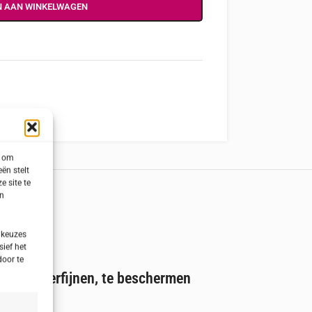
N AAN WINKELWAGEN
s om
ën stelt
e site te
en
 keuzes
sief het
door te
tint te verfijnen, te beschermen