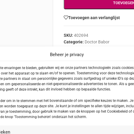
TOEVOEGE
Toevoegen aan verlanglijst
SKU:
402694
Categorie:
Doctor Babor
Delen:
Beheer je privacy
e ervaringen te bieden, gebruiken wij en onze partners technologieën zoals cookie
 over het apparaat op te slaan en/of te openen. Toestemming voor deze technologie
e partners in staat om persoonlijke gegevens zoals surfgedrag of unieke ID's op dez
en om gepersonaliseerde en niet-gepersonaliseerde advertenties te tonen. Als u ge
BESCHRIJVING
INGREDIËNTEN
g geeft of deze intrekt, kan dit invloed hebben op bepaalde functies.
onder om in te stemmen met het bovenstaande of om specifieke keuzes te maken. Je
en worden toegepast op deze site. Je kunt je instellingen te allen tijde wijzigen, inclu
van je toestemming, door gebruik te maken van de knoppen op het Cookiebeleid of 
p de knop 'Toestemming beheren' onderaan het scherm.
ox Vitamin Cream, is speciaal ontwikkeld om de huid
isse, stralende egale uitstraling te geven.
tieken