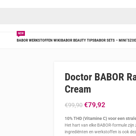
NEW
BABOR WERKSTOFFEN WIKI
BABOR BEAUTY TIPS
BABOR SETS – MINI’S
ZOE
Doctor BABOR Ra
Cream
€
79,92
€
99,90
10% THD (Vitamine C) voor een stral
Het hart van elke BABOR-formule zijn
ingrediënten en werkstoffen is ook d