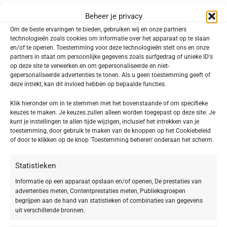
€
55,92
€
31,92
€
69,90
€
39,90
Beheer je privacy
Om de beste ervaringen te bieden, gebruiken wij en onze partners
technologieën zoals cookies om informatie over het apparaat op te slaan
en/of te openen. Toestemming voor deze technologieën stelt ons en onze
partners in staat om persoonlijke gegevens zoals surfgedrag of unieke ID's
op deze site te verwerken en om gepersonaliseerde en niet-
gepersonaliseerde advertenties te tonen. Als u geen toestemming geeft of
deze intrekt, kan dit invloed hebben op bepaalde functies.
Klik hieronder om in te stemmen met het bovenstaande of om specifieke
keuzes te maken. Je keuzes zullen alleen worden toegepast op deze site. Je
kunt je instellingen te allen tijde wijzigen, inclusief het intrekken van je
toestemming, door gebruik te maken van de knoppen op het Cookiebeleid
-20%
-20%
of door te klikken op de knop 'Toestemming beheren' onderaan het scherm.
BABOR SKINOVAGE Purifying Cream
BABOR SKINOVAGE Purifying Cream
Statistieken
Rich
€
54,32
€
67,90
Informatie op een apparaat opslaan en/of openen, De prestaties van
€
55,92
€
69,90
advertenties meten, Contentprestaties meten, Publieksgroepen
begrijpen aan de hand van statistieken of combinaties van gegevens
uit verschillende bronnen.