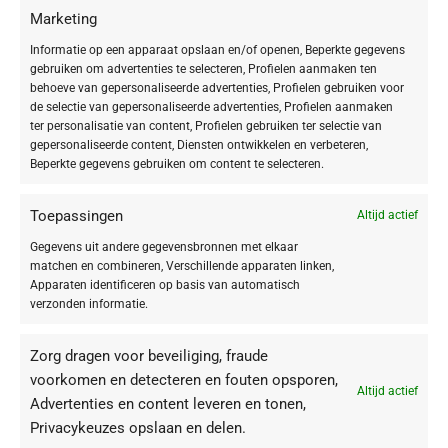
Marketing
Informatie op een apparaat opslaan en/of openen, Beperkte gegevens
gebruiken om advertenties te selecteren, Profielen aanmaken ten
behoeve van gepersonaliseerde advertenties, Profielen gebruiken voor
de selectie van gepersonaliseerde advertenties, Profielen aanmaken
ter personalisatie van content, Profielen gebruiken ter selectie van
gepersonaliseerde content, Diensten ontwikkelen en verbeteren,
Beperkte gegevens gebruiken om content te selecteren.
-20%
-20%
BABOR SKINOVAGE Vitalizing Cream
BABOR SKINOVAGE Vitalizing Cream
Toepassingen
Altijd actief
Rich
Gegevens uit andere gegevensbronnen met elkaar
€
54,32
€
67,90
matchen en combineren, Verschillende apparaten linken,
€
55,92
€
69,90
Apparaten identificeren op basis van automatisch
verzonden informatie.
Zorg dragen voor beveiliging, fraude
voorkomen en detecteren en fouten opsporen,
Altijd actief
Advertenties en content leveren en tonen,
Privacykeuzes opslaan en delen.