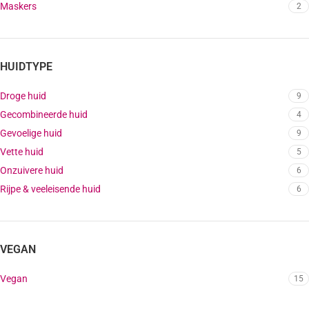
Maskers
2
HUIDTYPE
Droge huid
9
Gecombineerde huid
4
Gevoelige huid
9
Vette huid
5
Onzuivere huid
6
Rijpe & veeleisende huid
6
VEGAN
Vegan
15