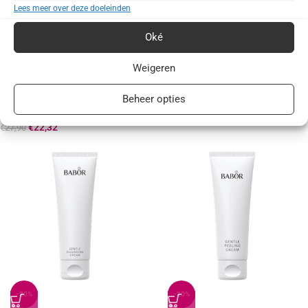
Lees meer over deze doeleinden
Oké
-20%
-20%
Weigeren
POPULAIR
BABOR Classics Lip Balm
Beheer opties
€
10,40
BABOR CLEANSING HY-ÖL
€
13,00
€
22,32
€
27,90
-20%
-20%