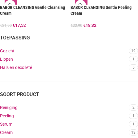
BABOR CLEANSING Gentle Cleansing
BABOR CLEANSING Gentle Peeling
Cream
Cream
€
17,52
€
18,32
€
21,90
€
22,90
TOEPASSING
Gezicht
19
Lippen
1
Hals en décolleté
5
SOORT PRODUCT
Reiniging
2
Peeling
1
Serum
1
Cream
13