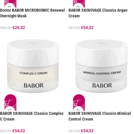
Doctor BABOR MICROBIOMIC Renewal
BABOR SKINOVAGE Classics Argan
Overnight Mask
Cream
€
26,32
€
54,32
€
32,90
€
67,90
-20%
-20%
BABOR SKINOVAGE Classics Complex
BABOR SKINOVAGE Classics Mimical
C Cream
Control Cream
€
54,32
€
54,32
€
67,90
€
67,90