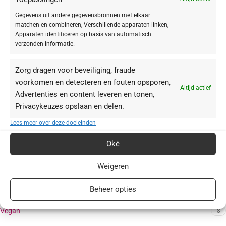
Cream
5
Gegevens uit andere gegevensbronnen met elkaar
matchen en combineren, Verschillende apparaten linken,
Maskers
2
Apparaten identificeren op basis van automatisch
verzonden informatie.
HUIDTYPE
Zorg dragen voor beveiliging, fraude
voorkomen en detecteren en fouten opsporen,
Altijd actief
Droge huid
5
Advertenties en content leveren en tonen,
Gevoelige huid
1
Privacykeuzes opslaan en delen.
Vette huid
1
Lees meer over deze doeleinden
Onzuivere huid
1
Oké
Rijpe & veeleisende huid
4
Weigeren
VEGAN
Beheer opties
Vegan
8