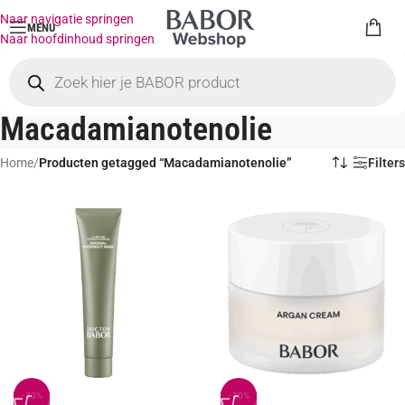
Naar navigatie springen
MENU
Naar hoofdinhoud springen
Macadamianotenolie
Home
/
Producten getagged “Macadamianotenolie”
Filters
-20%
-20%