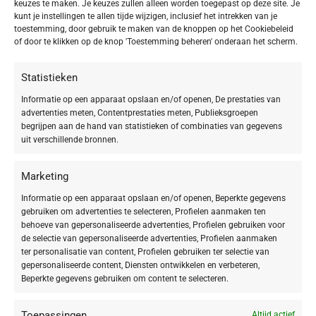
keuzes te maken. Je keuzes zullen alleen worden toegepast op deze site. Je
kunt je instellingen te allen tijde wijzigen, inclusief het intrekken van je
toestemming, door gebruik te maken van de knoppen op het Cookiebeleid
of door te klikken op de knop 'Toestemming beheren' onderaan het scherm.
Statistieken
-20%
-20%
Informatie op een apparaat opslaan en/of openen, De prestaties van
advertenties meten, Contentprestaties meten, Publieksgroepen
BABOR SKINOVAGE Vitalizing Cream
BABOR SKINOVAGE Classics
begrijpen aan de hand van statistieken of combinaties van gegevens
Rich
Rejuvenating Face Oil
uit verschillende bronnen.
€
55,92
€
37,52
€
69,90
€
46,90
Marketing
TOEPASSING
Informatie op een apparaat opslaan en/of openen, Beperkte gegevens
gebruiken om advertenties te selecteren, Profielen aanmaken ten
Gezicht
8
behoeve van gepersonaliseerde advertenties, Profielen gebruiken voor
de selectie van gepersonaliseerde advertenties, Profielen aanmaken
ter personalisatie van content, Profielen gebruiken ter selectie van
gepersonaliseerde content, Diensten ontwikkelen en verbeteren,
Beperkte gegevens gebruiken om content te selecteren.
SOORT PRODUCT
Serum
1
Toepassingen
Altijd actief