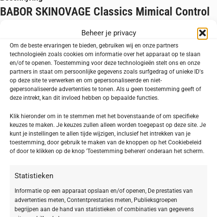
BABOR SKINOVAGE Classics Mimical Control
Cream
Beheer je privacy
Om de beste ervaringen te bieden, gebruiken wij en onze partners
De Mimical Control Cream bestrijdt doeltreffend de
technologieën zoals cookies om informatie over het apparaat op te slaan
en/of te openen. Toestemming voor deze technologieën stelt ons en onze
zichtbare tekenen van verschillende soorten stress
partners in staat om persoonlijke gegevens zoals surfgedrag of unieke ID's
op je huid. De lichte crème versterkt je huid van
op deze site te verwerken en om gepersonaliseerde en niet-
gepersonaliseerde advertenties te tonen. Als u geen toestemming geeft of
binnen uit en verhelpt micro-spanningen, om licht-
deze intrekt, kan dit invloed hebben op bepaalde functies.
en omgevingsgerelateerde huidveroudering te
Klik hieronder om in te stemmen met het bovenstaande of om specifieke
voorkomen.
keuzes te maken. Je keuzes zullen alleen worden toegepast op deze site. Je
kunt je instellingen te allen tijde wijzigen, inclusief het intrekken van je
toestemming, door gebruik te maken van de knoppen op het Cookiebeleid
De gezichtshuid is niet alleen blootgesteld aan
of door te klikken op de knop 'Toestemming beheren' onderaan het scherm.
omgevingsinvloeden maar wordt ook sterk belast door haar
dagelijkse bewegingen. Gezichtsuitdrukkingen en micro-
Statistieken
spanningen in je huid vormen mettertijd ‘mimische rimpels’.
Informatie op een apparaat opslaan en/of openen, De prestaties van
De Mimical Control Cream bestrijdt doelgericht de vorming
advertenties meten, Contentprestaties meten, Publieksgroepen
van mimische rimpels en zorgt voor een frisser, gladder
begrijpen aan de hand van statistieken of combinaties van gegevens