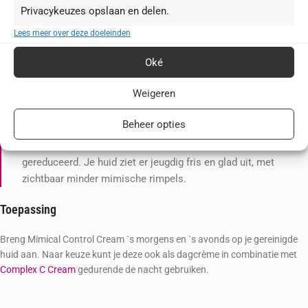
Privacykeuzes opslaan en delen.
resultaten.
Lees meer over deze doeleinden
Om je huid langdurig te beschermen tegen stressfactoren, bevat de
Mimical Control Cream vitamine E, die fungeert als vanger van vrije
Oké
radicalen. Avocado-, sesam- en macadamianotenolie bevorderen de
gladmakende effecten van de verzorgingscrème en voeden je huideigen
Weigeren
lipidenlaag. Panthenol werkt kalmerend en ontspannend.
Beheer opties
De zichtbare effecten van verschillende soorten stress op je
huid worden met de Mimical Control Cream doeltreffend
gereduceerd. Je huid ziet er jeugdig fris en glad uit, met
zichtbaar minder mimische rimpels.
Toepassing
Breng Mimical Control Cream `s morgens en `s avonds op je gereinigde
huid aan. Naar keuze kunt je deze ook als dagcrème in combinatie met
Complex C Cream
gedurende de nacht gebruiken.