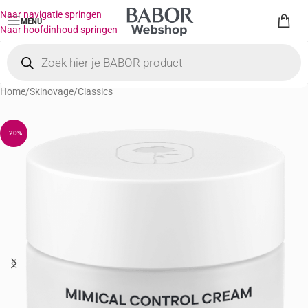
Naar navigatie springen
MENU
Naar hoofdinhoud springen
Home
/
Skinovage
/
Classics
-20%