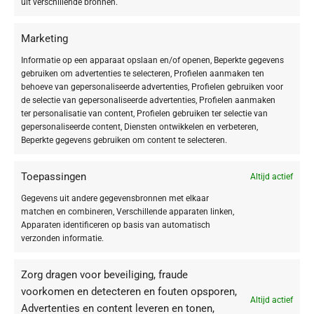
huidbeeld.
uit verschillende bronnen.
Om de effecten van externe en interne stress op je huid efficiënt te
Marketing
reduceren, bevat de Mimical Control Cream specifieke ingrediënten die
Informatie op een apparaat opslaan en/of openen, Beperkte gegevens
zijn gericht op de natuurlijke bescherming van binnen uit.
gebruiken om advertenties te selecteren, Profielen aanmaken ten
UV-straling bestaat voornamelijk uit UVA-stralen, die de
behoeve van gepersonaliseerde advertenties, Profielen gebruiken voor
hoofdverantwoordelijke zijn voor vroegtijdige huidveroudering en die ook
de selectie van gepersonaliseerde advertenties, Profielen aanmaken
op het dna van je huid inwerken. De Mimical Control Cream bevat alpine
ter personalisatie van content, Profielen gebruiken ter selectie van
stamcellen die net die schade door UVA-stralen bestrijden door diep in je
gepersonaliseerde content, Diensten ontwikkelen en verbeteren,
huid te dringen en het dna van je huidcellen te beschermen. Bovendien
Beperkte gegevens gebruiken om content te selecteren.
beschermen de stamcellen je huid tegen vrije radicalen en oxidatieve
stress.
Toepassingen
Altijd actief
De natuurlijke beschermende werking van je huid wordt bovendien
Gegevens uit andere gegevensbronnen met elkaar
ondersteund door squalaan.
matchen en combineren, Verschillende apparaten linken,
Om nieuwe en reeds bestaande mimische rimpels zichtbaar te reduceren,
Apparaten identificeren op basis van automatisch
bevat de crème Mimical Control Peptide. Die ontspant en verhelpt
verzonden informatie.
spierspanningen in de gezichtshuid en zorgt zo voor een gladder
huidbeeld.
Zorg dragen voor beveiliging, fraude
De doelgerichte werkwijzen van de ingrediënten van de Mimical Control
voorkomen en detecteren en fouten opsporen,
Cream worden geoptimaliseerd door OsmoTec. Dat verbetert de
Altijd actief
Advertenties en content leveren en tonen,
absorptie van werkstoffen door je huid en zorgt voor zichtbare