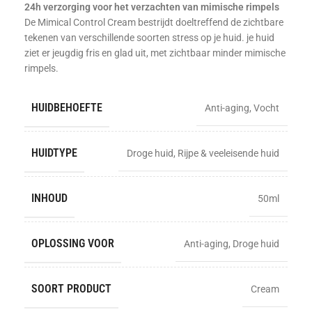
24h verzorging voor het verzachten van mimische rimpels
De Mimical Control Cream bestrijdt doeltreffend de zichtbare
tekenen van verschillende soorten stress op je huid. je huid
ziet er jeugdig fris en glad uit, met zichtbaar minder mimische
rimpels.
HUIDBEHOEFTE
Anti-aging
,
Vocht
HUIDTYPE
Droge huid
,
Rijpe & veeleisende huid
INHOUD
50ml
OPLOSSING VOOR
Anti-aging
,
Droge huid
SOORT PRODUCT
Cream