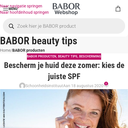
Naar navigatie springen
MENU
Naar hoofdinhoud springen
BABOR beauty tips
Home
/
BABOR producten
BABOR PRODUCTEN
,
BEAUTY TIPS
,
BESCHERMING
Bescherm je huid deze zomer: kies de
juiste SPF
0
Schoonheidsinstituut
Aan 18 augustus 2020