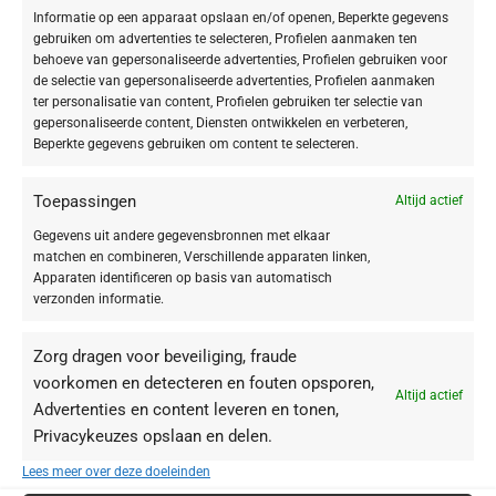
Informatie op een apparaat opslaan en/of openen, Beperkte gegevens
gebruiken om advertenties te selecteren, Profielen aanmaken ten
Doctor BABOR Protect Cellular
behoeve van gepersonaliseerde advertenties, Profielen gebruiken voor
de selectie van gepersonaliseerde advertenties, Profielen aanmaken
Niet alleen zonlicht tast de huid aan (photo-aging), maar ook schadelijke
ter personalisatie van content, Profielen gebruiken ter selectie van
gepersonaliseerde content, Diensten ontwikkelen en verbeteren,
milieu-invloeden (pollu-aging).
BABOR
heeft daarom een speciale lijn met
Beperkte gegevens gebruiken om content te selecteren.
sun care-producten ontwikkeld die hiertegen beschermen. Naast uv A en
B, ben je hiermee ook nog eens beschermd tegen de antioxidantwerking
van infrarood licht, blauw licht en smog. De producten van Babor
Toepassingen
Altijd actief
onderscheiden zich ook doordat ze ocean-friendly zijn: je kunt dus
Gegevens uit andere gegevensbronnen met elkaar
onbezorgd een duik in de zee nemen.
matchen en combineren, Verschillende apparaten linken,
Apparaten identificeren op basis van automatisch
Productkeuze
verzonden informatie.
Ga bijvoorbeeld voor de handige Protecting Balm, speciaal voor je
Zorg dragen voor beveiliging, fraude
gezicht, of
de Mattifying Protector voor een mooi matterend effect
. Ook
voorkomen en detecteren en fouten opsporen,
Altijd actief
bieden we dekkende crème
make-up met SPF
in twee natuurlijke tinten.
Advertenties en content leveren en tonen,
Zo ben je niet alleen optimaal beschermd, maar zie je er ook stralend en
Privacykeuzes opslaan en delen.
verzorgd uit. Sluit de dag vervolgens af met de
De-Stress & Repair Lotion
,
Lees meer over deze doeleinden
om je huid weer te herstellen en ontspannen.