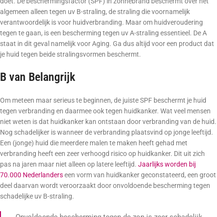
doet. De beschermingsfactor (SPF) in zonnebrand beschermt over het
algemeen alleen tegen uv B-straling, de straling die voornamelijk
verantwoordelijk is voor huidverbranding. Maar om huidveroudering
tegen te gaan, is een bescherming tegen uv A-straling essentieel. De A
staat in dit geval namelijk voor Aging. Ga dus altijd voor een product dat
je huid tegen beide stralingsvormen beschermt.
B van Belangrijk
Om meteen maar serieus te beginnen, de juiste SPF beschermt je huid
tegen verbranding en daarmee ook tegen huidkanker. Wat veel mensen
niet weten is dat huidkanker kan ontstaan door verbranding van de huid.
Nog schadelijker is wanneer de verbranding plaatsvind op jonge leeftijd.
Een (jonge) huid die meerdere malen te maken heeft gehad met
verbranding heeft een zeer verhoogd risico op huidkanker. Dit uit zich
pas na jaren maar niet alleen op latere leeftijd.
Jaarlijks worden bij
70.000 Nederlanders
een vorm van huidkanker geconstateerd, een groot
deel daarvan wordt veroorzaakt door onvoldoende bescherming tegen
schadelijke uv B-straling.
Onvoldoende bescherming tegen de zon is zeer schadelijk