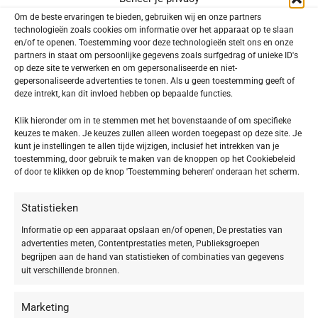
Om de beste ervaringen te bieden, gebruiken wij en onze partners
SPF zegt iets over de duur van de zonbescherming. Een hoge
technologieën zoals cookies om informatie over het apparaat op te slaan
beschermingsfactor (30-50) beschermt langer tegen uv-straling dan een
en/of te openen. Toestemming voor deze technologieën stelt ons en onze
partners in staat om persoonlijke gegevens zoals surfgedrag of unieke ID's
lagere factor. Hoe lichter je huid, haar en ogen, hoe hoger de SPF die je
op deze site te verwerken en om gepersonaliseerde en niet-
nodig hebt. Waar een zeer donkere huid prima een SPF van 6-10 kan
gepersonaliseerde advertenties te tonen. Als u geen toestemming geeft of
gebruiken bij een lage zonkracht, heeft de meest lichte huid eigenlijk altijd
deze intrekt, kan dit invloed hebben op bepaalde functies.
een SPF van minimaal 30 nodig. Is er sprake van een hoge zonkracht, ga
dan ook voor een hogere bescherming.
Klik hieronder om in te stemmen met het bovenstaande of om specifieke
keuzes te maken. Je keuzes zullen alleen worden toegepast op deze site. Je
kunt je instellingen te allen tijde wijzigen, inclusief het intrekken van je
Zonadvies
toestemming, door gebruik te maken van de knoppen op het Cookiebeleid
of door te klikken op de knop 'Toestemming beheren' onderaan het scherm.
Voor alle
huidtypen
geldt dat je je het beste om de twee uur kunt
insmeren. Gebruik hierbij ongeveer een theelepel voor je gezicht en een
Statistieken
shotglaasje product voor het lichaam. Veel mensen gebruiken te weinig,
Informatie op een apparaat opslaan en/of openen, De prestaties van
waardoor de filters niet optimaal werken. Gebruik daarnaast een hogere
advertenties meten, Contentprestaties meten, Publieksgroepen
SPF op dunne huidgebieden zoals je neus, oren en rug van de handen.
begrijpen aan de hand van statistieken of combinaties van gegevens
uit verschillende bronnen.
Bepaal de juiste SPF aan de hand van je fototype, de
zonnekracht en de huidgebieden die bescherming nodig
Marketing
hebben. Logisch, maar niet iedereen denkt hier over na.