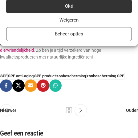
Oké
Benieuwd?
Weigeren
Ben je benieuwd welke SPF de juiste is? Of je nu een gevoelige, droge,
vette of rijpe huid hebt, op schoonheidsinstituut.nl vind je altijd een
Beheer opties
product dat bij jou past. Wij werken samen met BABOR, een
betrouwbaar merk dat zich inzet
voor duurzaamheid en
diervriendelijkheid
. Zo ben je altijd verzekerd van hoge
kwaliteitsproducten met natuurlijke ingrediënten!
SPF
SPF anti-aging
SPF product
zonbescherming
zonbescherming SPF
Nieuwer
Ouder
Geef een reactie